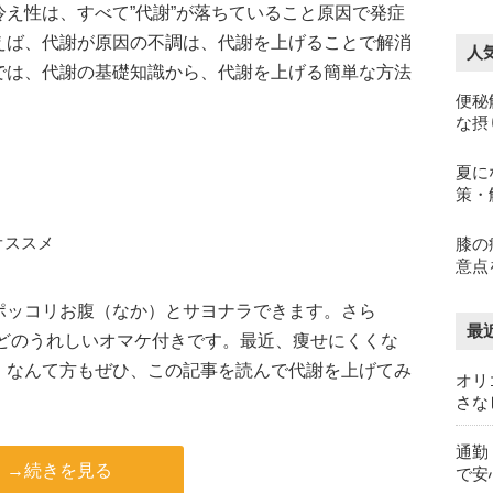
え性は、すべて”代謝”が落ちていること原因で発症
えば、代謝が原因の不調は、代謝を上げることで解消
人
では、代謝の基礎知識から、代謝を上げる簡単な方法
便秘
な摂
夏に
策・
オススメ
膝の
意点
ポッコリお腹（なか）とサヨナラできます。さら
最
”などのうれしいオマケ付きです。最近、痩せにくくな
・なんて方もぜひ、この記事を読んで代謝を上げてみ
オリ
さな
通勤
→続きを見る
で安