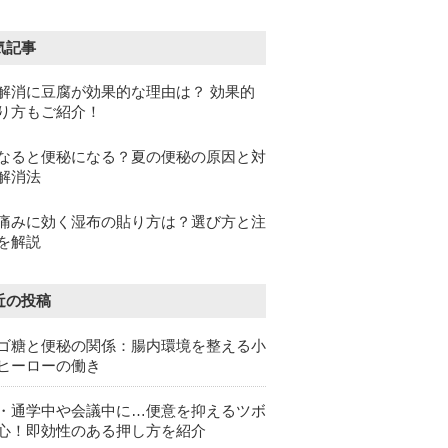
気記事
解消に豆腐が効果的な理由は？ 効果的
り方もご紹介！
なると便秘になる？夏の便秘の原因と対
解消法
痛みに効く湿布の貼り方は？選び方と注
を解説
近の投稿
ゴ糖と便秘の関係：腸内環境を整える小
ヒーローの働き
・通学中や会議中に…便意を抑えるツボ
心！即効性のある押し方を紹介