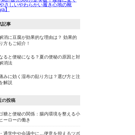
やさしいやわらかい履き心地の靴
ya】
気記事
解消に豆腐が効果的な理由は？ 効果的
り方もご紹介！
なると便秘になる？夏の便秘の原因と対
解消法
痛みに効く湿布の貼り方は？選び方と注
を解説
近の投稿
ゴ糖と便秘の関係：腸内環境を整える小
ヒーローの働き
・通学中や会議中に…便意を抑えるツボ