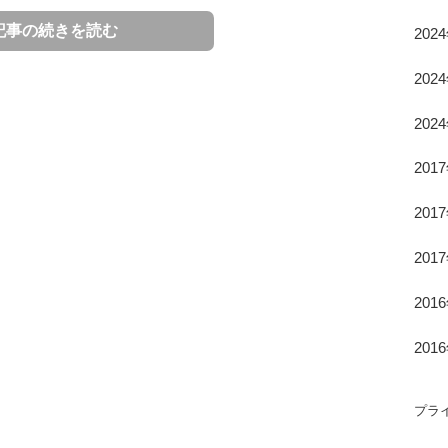
記事の続きを読む
202
202
取以外に関節痛予防に効果のあ
関する基礎知識
202
201
うな物質かということを解説します。なぜ、関節痛の
すが、特に膝は全体重を支えるので痛みが発生しやす
201
たサプリメントの原料に使われることが多いのでしょ
担がかかります。ですから、適度なダイエットを行
201
も起こりにくくなるでしょう。軽い運動はダイエット
201
のような物質？
？ 早期発見が大切！
201
改善・予防方法を紹介！
酸と糖分が結びついてできたアミノ糖の一種であり、
プラ
に含まれています。また、グルコサミンは軟骨の主成
よくある質問
う物質の原料にもなるのです。そのため、グルコサミ