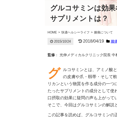
グルコサミンは効果
サプリメントは？
HOME
快適ヘルシーライフ
膝痛について
2018/04/19
膝
2015/10/24
監修
： 光伸メディカルクリニック院長 
グ
ルコサミンとは、アミノ酸
の皮膚や爪・靱帯・そして
リカンという物質を作る成分の一つ
たったサプリメントの成分として使
口摂取の効果に疑問の声も上がって
そこで、今回はグルコサミンの解説
この記事を読めば、グルコサミンの