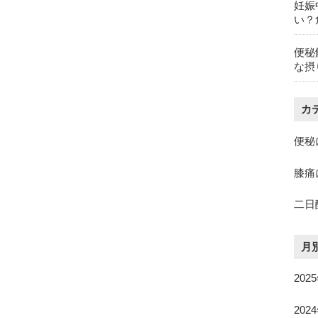
妊娠
い？
便秘
な摂
カ
便秘
膝痛
二日
月
202
202