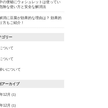
中の便秘にウォシュレットは使ってい
危険な使い方と安全な解消法
解消に豆腐が効果的な理由は？ 効果的
り方もご紹介！
テゴリー
について
について
酔いについて
別アーカイブ
5年12月
(1)
4年12月
(1)