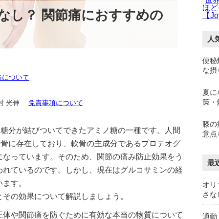
ほど
なし？ 関節痛におすすめの
【Jo
人
便秘
な摂
痛について
夏に
策・
中村 光伸
免責事項について
膝の
と糖分が結びついてできたアミノ糖の一種です。人間
意点
軟骨に存在しており、軟骨の主成分であるプロテオグ
になっています。そのため、関節の痛み防止効果をう
最
われているのです。しかし、現在はグルコサミンの経
います。
オリ
さな
とその効果について解説しましょう。
正体や関節痛を防ぐために有効な本当の物質について
通勤