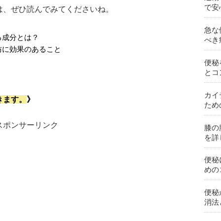
で安
は、ぜひ読んでみてくださいね。
急な
る成分とは？
べき
防に効果のあること
便秘
とコ
カイ
きます。
》
ため
スポンサーリンク
膝の
を詳
便秘
めの
便秘
消法