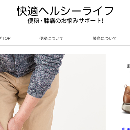
グTOP
便秘について
膝痛について
世