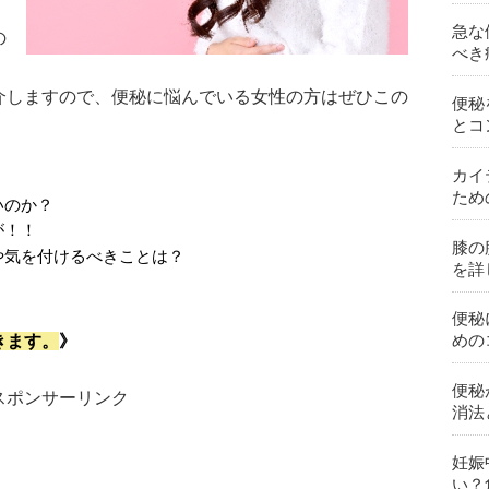
急な
の
べき
介しますので、便秘に悩んでいる女性の方はぜひこの
便秘
とコ
。
カイ
ため
いのか？
が！！
膝の
や気を付けるべきことは？
を詳
便秘
めの
きます。
》
便秘
スポンサーリンク
消法
妊娠
い？