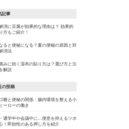
気記事
解消に豆腐が効果的な理由は？ 効果的
り方もご紹介！
なると便秘になる？夏の便秘の原因と対
解消法
痛みに効く湿布の貼り方は？選び方と注
を解説
近の投稿
ゴ糖と便秘の関係：腸内環境を整える小
ヒーローの働き
・通学中や会議中に…便意を抑えるツボ
心！即効性のある押し方を紹介