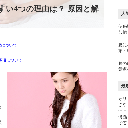
すい4つの理由は？ 原因と解
人
便秘
な摂
夏に
秘について
策・
事項について
膝の
意点
最
オリ
で
さな
因
通勤
慣
で安