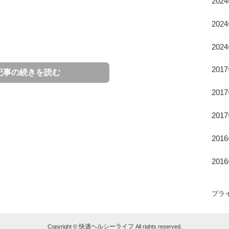
202
202
202
201
記事の続きを読む
201
の便秘解消の方法や気を付ける
201
が便秘になりやすいのか？
201
201
い原因をご紹介します。
の方法や、普段から便秘にならないように気を付ける
践すれば便秘に悩まされなくて済むかもしれません。
プラ
、体を冷やさない
快適ヘルシーライフ
Copyright ©
All rights reserved.