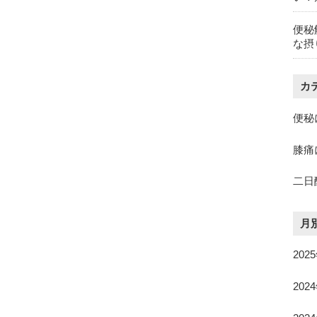
便秘
な摂
カ
便秘
膝痛
二日
月
202
202